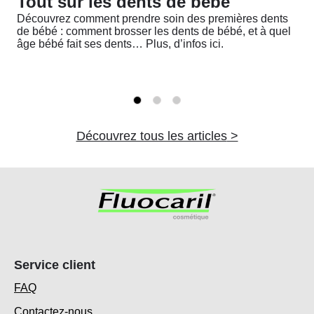
Tout sur les dents de bébé
Br
Découvrez comment prendre soin des premières dents
l’
de bébé : comment brosser les dents de bébé, et à quel
Vou
âge bébé fait ses dents… Plus, d’infos ici.
Déc
int
Découvrez tous les articles
Service client
FAQ
Contactez-nous