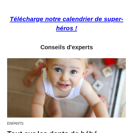
Télécharge notre calendrier de super-
héros !
Conseils d'experts
ENFANTS
SAN